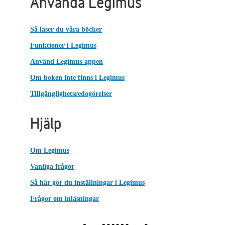
Använda Legimus
Så läser du våra böcker
Funktioner i Legimus
Använd Legimus-appen
Om boken inte finns i Legimus
Tillgänglighetsredogörelser
Hjälp
Om Legimus
Vanliga frågor
Så här gör du inställningar i Legimus
Frågor om inläsningar