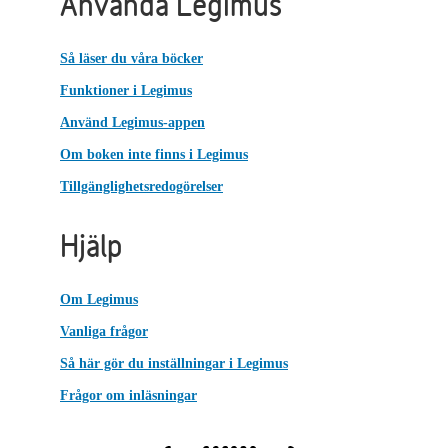
Använda Legimus
Så läser du våra böcker
Funktioner i Legimus
Använd Legimus-appen
Om boken inte finns i Legimus
Tillgänglighetsredogörelser
Hjälp
Om Legimus
Vanliga frågor
Så här gör du inställningar i Legimus
Frågor om inläsningar