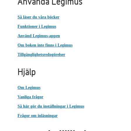
Använda Legimus
Så läser du våra böcker
Funktioner i Legimus
Använd Legimus-appen
Om boken inte finns i Legimus
Tillgänglighetsredogörelser
Hjälp
Om Legimus
Vanliga frågor
Så här gör du inställningar i Legimus
Frågor om inläsningar