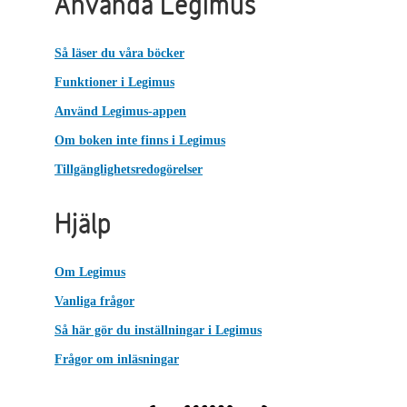
Använda Legimus
Så läser du våra böcker
Funktioner i Legimus
Använd Legimus-appen
Om boken inte finns i Legimus
Tillgänglighetsredogörelser
Hjälp
Om Legimus
Vanliga frågor
Så här gör du inställningar i Legimus
Frågor om inläsningar