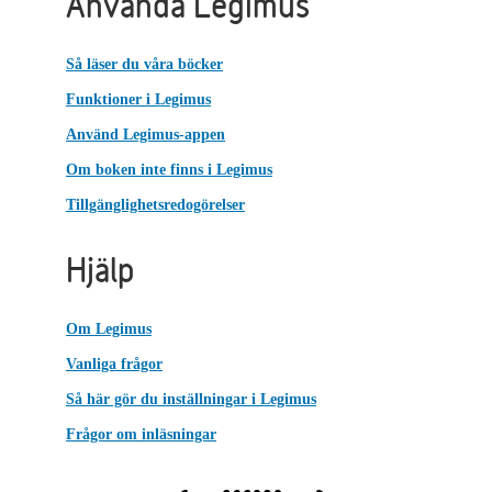
Använda Legimus
Så läser du våra böcker
Funktioner i Legimus
Använd Legimus-appen
Om boken inte finns i Legimus
Tillgänglighetsredogörelser
Hjälp
Om Legimus
Vanliga frågor
Så här gör du inställningar i Legimus
Frågor om inläsningar