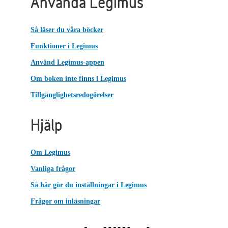
Använda Legimus
Så läser du våra böcker
Funktioner i Legimus
Använd Legimus-appen
Om boken inte finns i Legimus
Tillgänglighetsredogörelser
Hjälp
Om Legimus
Vanliga frågor
Så här gör du inställningar i Legimus
Frågor om inläsningar