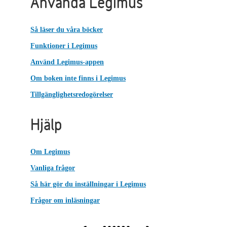
Använda Legimus
Så läser du våra böcker
Funktioner i Legimus
Använd Legimus-appen
Om boken inte finns i Legimus
Tillgänglighetsredogörelser
Hjälp
Om Legimus
Vanliga frågor
Så här gör du inställningar i Legimus
Frågor om inläsningar