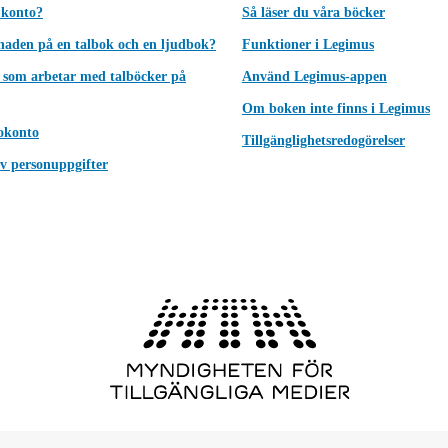
 konto?
Så läser du våra böcker
lnaden på en talbok och en ljudbok?
Funktioner i Legimus
 som arbetar med talböcker på
Använd Legimus-appen
Om boken inte finns i Legimus
okonto
Tillgänglighetsredogörelser
v personuppgifter