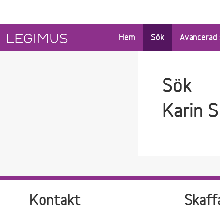
Gå till sökfältet
Gå till huvudinnehåll
Hem
Sök
Avancerad 
Sök
Karin 
Kontakt
Skaff