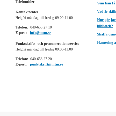
Telefontider
Vem kan få
Vad är skil
Kontaktcenter
Helgfri måndag till fredag 09:00-11:00
Hur gör jag
bibliotek?
Telefon:
040-653 27 10
E-post:
info@mtm.se
Skaffa dem
Hantering a
Punktskrifts- och prenumerationsservice
Helgfri måndag till fredag 09:00-11:00
Telefon:
040-653 27 20
E-post:
punktskrift@mtm.se