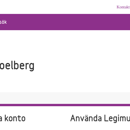
Kontakt
sök
Soelberg
a konto
Använda Legim