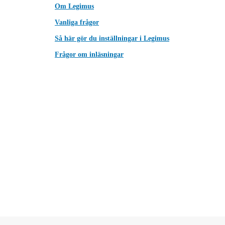
Om Legimus
Vanliga frågor
Så här gör du inställningar i Legimus
Frågor om inläsningar