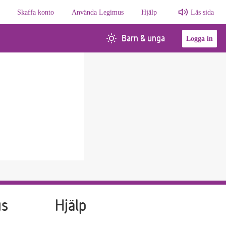
Skaffa konto
Använda Legimus
Hjälp
Läs sida
Barn & unga
Logga in
us
Hjälp