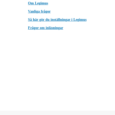
Om Legimus
Vanliga frågor
Så här gör du inställningar i Legimus
Frågor om inläsningar