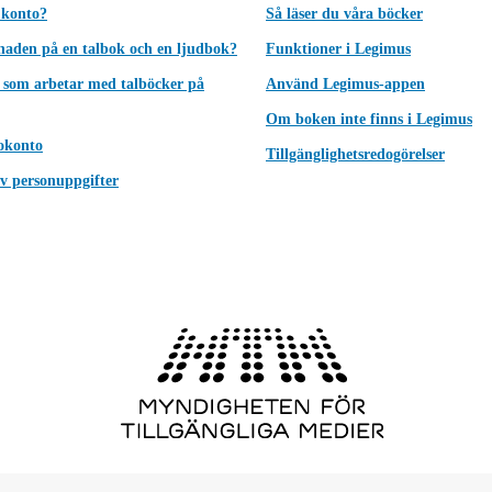
 konto?
Så läser du våra böcker
lnaden på en talbok och en ljudbok?
Funktioner i Legimus
 som arbetar med talböcker på
Använd Legimus-appen
Om boken inte finns i Legimus
okonto
Tillgänglighetsredogörelser
v personuppgifter