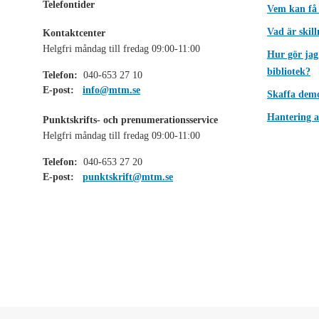
Telefontider
Vem kan få
Vad är skil
Kontaktcenter
Helgfri måndag till fredag 09:00-11:00
Hur gör jag
bibliotek?
Telefon:
040-653 27 10
E-post:
info@mtm.se
Skaffa dem
Hantering a
Punktskrifts- och prenumerationsservice
Helgfri måndag till fredag 09:00-11:00
Telefon:
040-653 27 20
E-post:
punktskrift@mtm.se