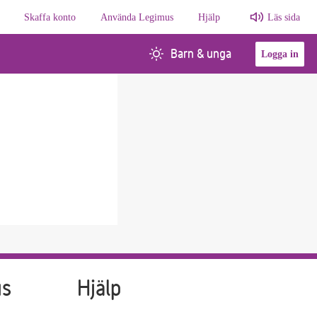
Skaffa konto
Använda Legimus
Hjälp
Läs sida
Barn & unga
Logga in
us
Hjälp