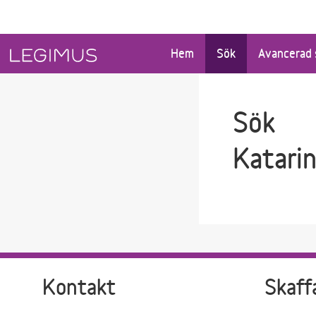
Gå till sökfältet
Gå till huvudinnehåll
Hem
Sök
Avancerad 
Sök
Katari
Kontakt
Skaff