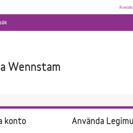
Kontakt
sök
na Wennstam
a konto
Använda Legim