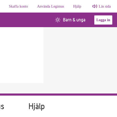
Skaffa konto
Använda Legimus
Hjälp
Läs sida
Barn & unga
Logga in
us
Hjälp