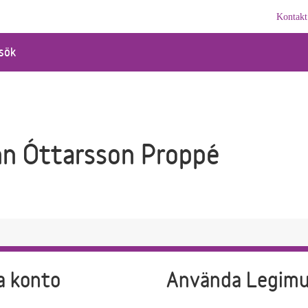
Kontakt
sök
nn Óttarsson Proppé
a konto
Använda Legim