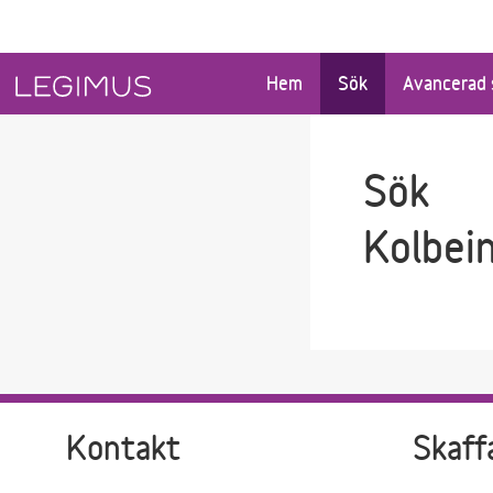
Gå till sökfältet
Gå till huvudinnehåll
Hem
Sök
Avancerad 
Sök
Kolbei
Kontakt
Skaff