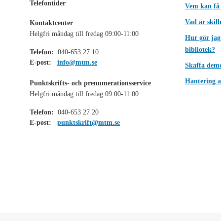
Telefontider
Vem kan få
Vad är skil
Kontaktcenter
Helgfri måndag till fredag 09:00-11:00
Hur gör jag
bibliotek?
Telefon:
040-653 27 10
E-post:
info@mtm.se
Skaffa dem
Hantering a
Punktskrifts- och prenumerationsservice
Helgfri måndag till fredag 09:00-11:00
Telefon:
040-653 27 20
E-post:
punktskrift@mtm.se