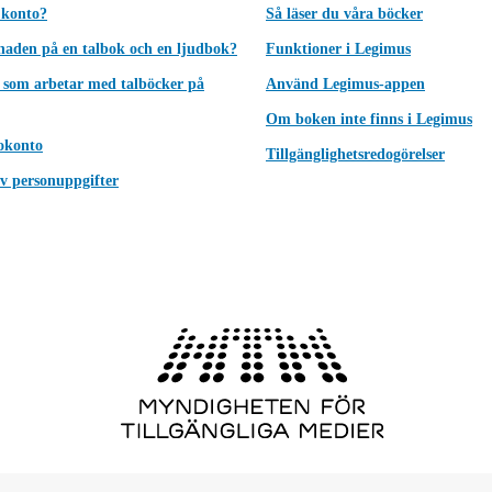
 konto?
Så läser du våra böcker
lnaden på en talbok och en ljudbok?
Funktioner i Legimus
 som arbetar med talböcker på
Använd Legimus-appen
Om boken inte finns i Legimus
okonto
Tillgänglighetsredogörelser
v personuppgifter