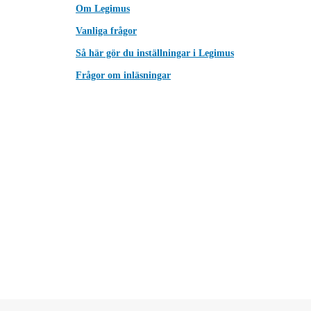
Om Legimus
Vanliga frågor
Så här gör du inställningar i Legimus
Frågor om inläsningar