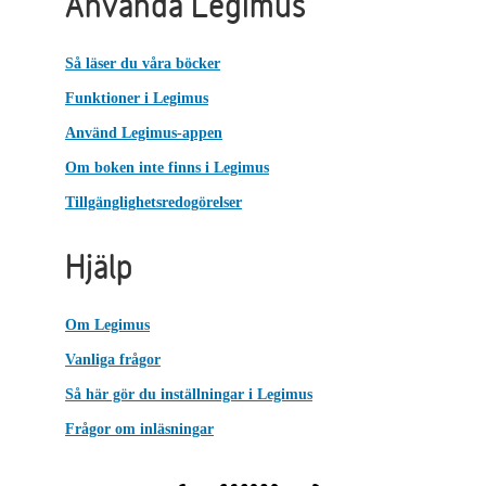
Använda Legimus
Så läser du våra böcker
Funktioner i Legimus
Använd Legimus-appen
Om boken inte finns i Legimus
Tillgänglighetsredogörelser
Hjälp
Om Legimus
Vanliga frågor
Så här gör du inställningar i Legimus
Frågor om inläsningar