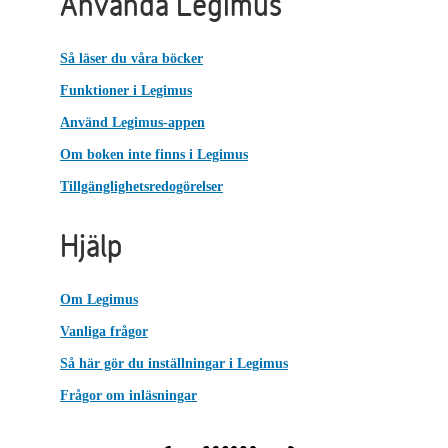
Använda Legimus
Så läser du våra böcker
Funktioner i Legimus
Använd Legimus-appen
Om boken inte finns i Legimus
Tillgänglighetsredogörelser
Hjälp
Om Legimus
Vanliga frågor
Så här gör du inställningar i Legimus
Frågor om inläsningar