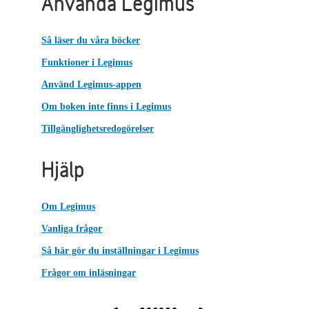
Använda Legimus
Så läser du våra böcker
Funktioner i Legimus
Använd Legimus-appen
Om boken inte finns i Legimus
Tillgänglighetsredogörelser
Hjälp
Om Legimus
Vanliga frågor
Så här gör du inställningar i Legimus
Frågor om inläsningar