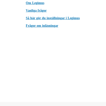
Om Legimus
Vanliga frågor
Så här gör du inställningar i Legimus
Frågor om inläsningar