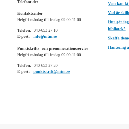
Telefontider
Vem kan få
Vad är skil
Kontaktcenter
Helgfri måndag till fredag 09:00-11:00
Hur gör jag
bibliotek?
Telefon:
040-653 27 10
E-post:
info@mtm.se
Skaffa dem
Hantering a
Punktskrifts- och prenumerationsservice
Helgfri måndag till fredag 09:00-11:00
Telefon:
040-653 27 20
E-post:
punktskrift@mtm.se