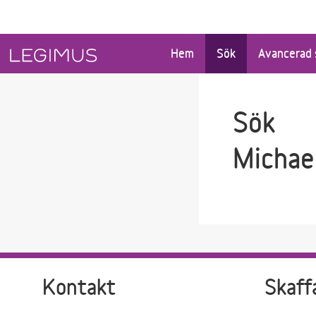
Gå till sökfältet
Gå till huvudinnehåll
Hem
Sök
Avancerad 
Sök
Michae
Kontakt
Skaff