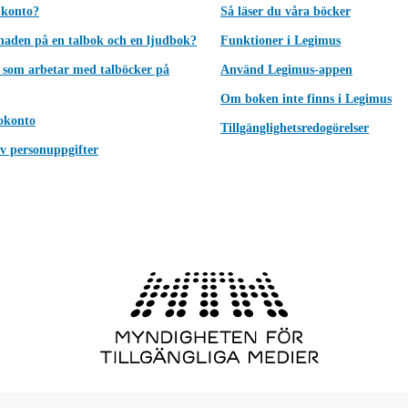
 konto?
Så läser du våra böcker
lnaden på en talbok och en ljudbok?
Funktioner i Legimus
 som arbetar med talböcker på
Använd Legimus-appen
Om boken inte finns i Legimus
okonto
Tillgänglighetsredogörelser
v personuppgifter