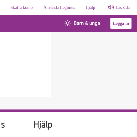
Skaffa konto
Använda Legimus
Hjälp
Läs sida
Barn & unga
Logga in
us
Hjälp