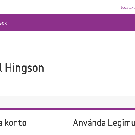
Kontakt
sök
l Hingson
a konto
Använda Legim