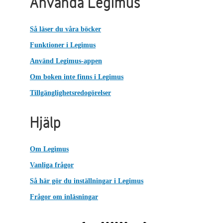
Använda Legimus
Så läser du våra böcker
Funktioner i Legimus
Använd Legimus-appen
Om boken inte finns i Legimus
Tillgänglighetsredogörelser
Hjälp
Om Legimus
Vanliga frågor
Så här gör du inställningar i Legimus
Frågor om inläsningar