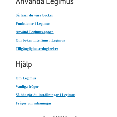
Använda Legimus
Så läser du våra böcker
Funktioner i Legimus
Använd Legimus-appen
Om boken inte finns i Legimus
Tillgänglighetsredogörelser
Hjälp
Om Legimus
Vanliga frågor
Så här gör du inställningar i Legimus
Frågor om inläsningar