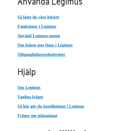
Använda Legimus
Så läser du våra böcker
Funktioner i Legimus
Använd Legimus-appen
Om boken inte finns i Legimus
Tillgänglighetsredogörelser
Hjälp
Om Legimus
Vanliga frågor
Så här gör du inställningar i Legimus
Frågor om inläsningar