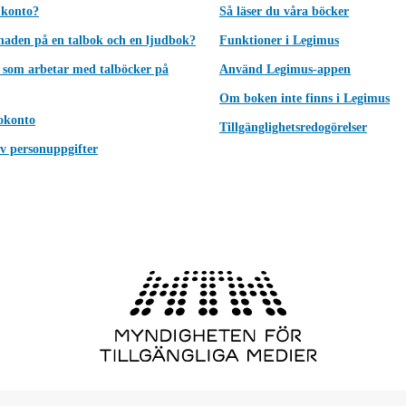
 konto?
Så läser du våra böcker
lnaden på en talbok och en ljudbok?
Funktioner i Legimus
 som arbetar med talböcker på
Använd Legimus-appen
Om boken inte finns i Legimus
okonto
Tillgänglighetsredogörelser
v personuppgifter