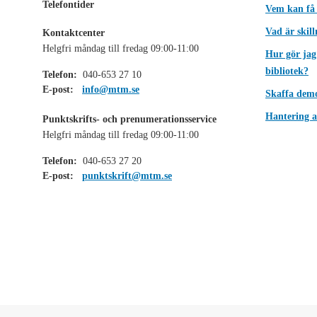
Telefontider
Vem kan få
Vad är skil
Kontaktcenter
Helgfri måndag till fredag 09:00-11:00
Hur gör jag
bibliotek?
Telefon:
040-653 27 10
E-post:
info@mtm.se
Skaffa dem
Hantering a
Punktskrifts- och prenumerationsservice
Helgfri måndag till fredag 09:00-11:00
Telefon:
040-653 27 20
E-post:
punktskrift@mtm.se