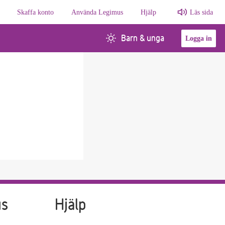
Skaffa konto
Använda Legimus
Hjälp
Läs sida
Barn & unga
Logga in
us
Hjälp