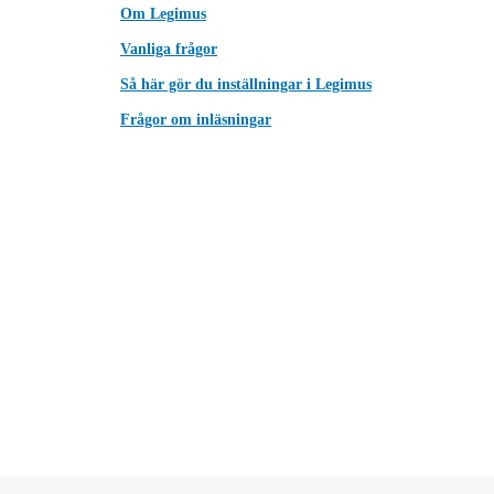
Om Legimus
Vanliga frågor
Så här gör du inställningar i Legimus
Frågor om inläsningar