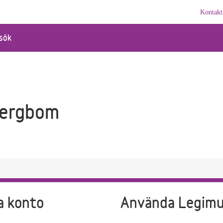
Kontakt
sök
Bergbom
a konto
Använda Legim