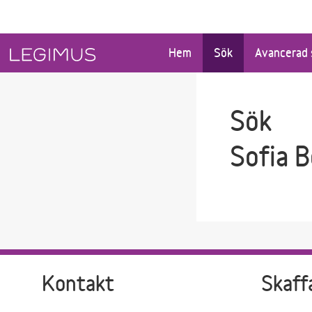
Gå till sökfältet
Gå till huvudinnehåll
Hem
Sök
Avancerad 
Sök
Sofia 
Kontakt
Skaff