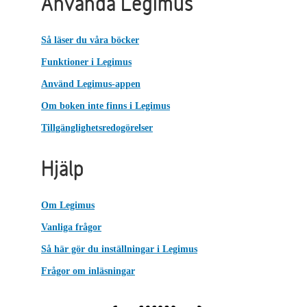
Använda Legimus
Så läser du våra böcker
Funktioner i Legimus
Använd Legimus-appen
Om boken inte finns i Legimus
Tillgänglighetsredogörelser
Hjälp
Om Legimus
Vanliga frågor
Så här gör du inställningar i Legimus
Frågor om inläsningar