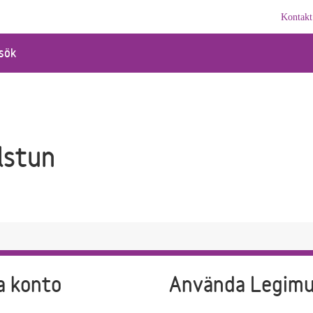
Kontakt
sök
lstun
a konto
Använda Legim