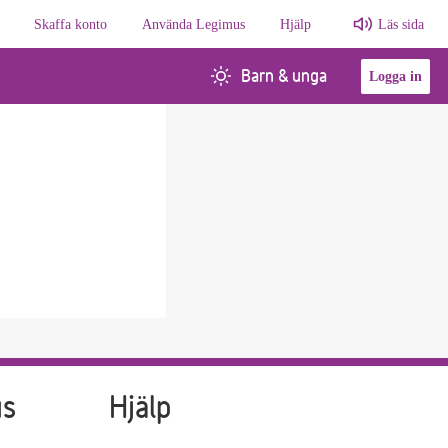
Skaffa konto
Använda Legimus
Hjälp
Läs sida
Barn & unga
Logga in
us
Hjälp