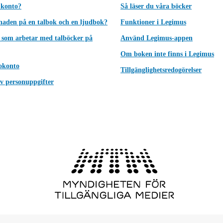
 konto?
Så läser du våra böcker
lnaden på en talbok och en ljudbok?
Funktioner i Legimus
 som arbetar med talböcker på
Använd Legimus-appen
Om boken inte finns i Legimus
okonto
Tillgänglighetsredogörelser
v personuppgifter