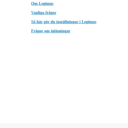
Om Legimus
Vanliga frågor
Så här gör du inställningar i Legimus
Frågor om inläsningar