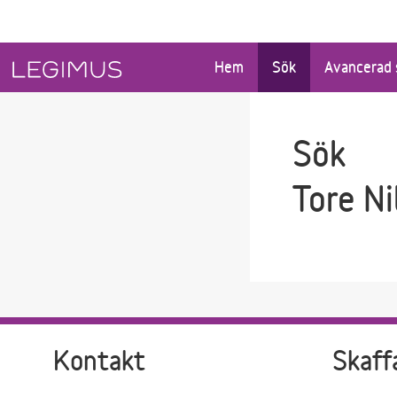
Gå till sökfältet
Gå till huvudinnehåll
Hem
Sök
Avancerad 
Sök
Tore Ni
Kontakt
Skaff