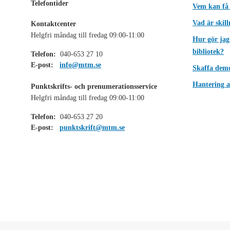
Telefontider
Vem kan få
Vad är skil
Kontaktcenter
Helgfri måndag till fredag 09:00-11:00
Hur gör jag
bibliotek?
Telefon:
040-653 27 10
E-post:
info@mtm.se
Skaffa dem
Hantering a
Punktskrifts- och prenumerationsservice
Helgfri måndag till fredag 09:00-11:00
Telefon:
040-653 27 20
E-post:
punktskrift@mtm.se