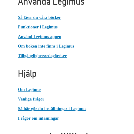
Använda Legimus
Så läser du våra böcker
Funktioner i Legimus
Använd Legimus-appen
Om boken inte finns i Legimus
Tillgänglighetsredogörelser
Hjälp
Om Legimus
Vanliga frågor
Så här gör du inställningar i Legimus
Frågor om inläsningar