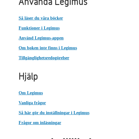
Använda Legimus
Så läser du våra böcker
Funktioner i Legimus
Använd Legimus-appen
Om boken inte finns i Legimus
Tillgänglighetsredogörelser
Hjälp
Om Legimus
Vanliga frågor
Så här gör du inställningar i Legimus
Frågor om inläsningar