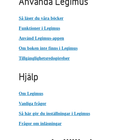
Använda Legimus
Så läser du våra böcker
Funktioner i Legimus
Använd Legimus-appen
Om boken inte finns i Legimus
Tillgänglighetsredogörelser
Hjälp
Om Legimus
Vanliga frågor
Så här gör du inställningar i Legimus
Frågor om inläsningar