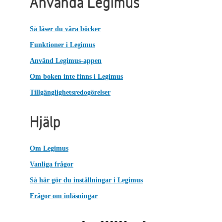
Använda Legimus
Så läser du våra böcker
Funktioner i Legimus
Använd Legimus-appen
Om boken inte finns i Legimus
Tillgänglighetsredogörelser
Hjälp
Om Legimus
Vanliga frågor
Så här gör du inställningar i Legimus
Frågor om inläsningar