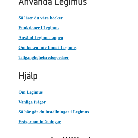
Använda Legimus
Så läser du våra böcker
Funktioner i Legimus
Använd Legimus-appen
Om boken inte finns i Legimus
Tillgänglighetsredogörelser
Hjälp
Om Legimus
Vanliga frågor
Så här gör du inställningar i Legimus
Frågor om inläsningar