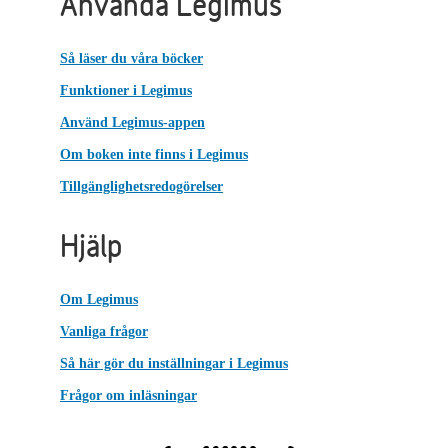
Använda Legimus
Så läser du våra böcker
Funktioner i Legimus
Använd Legimus-appen
Om boken inte finns i Legimus
Tillgänglighetsredogörelser
Hjälp
Om Legimus
Vanliga frågor
Så här gör du inställningar i Legimus
Frågor om inläsningar