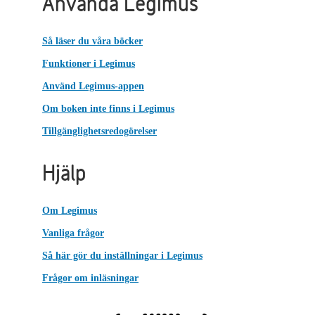
Använda Legimus
Så läser du våra böcker
Funktioner i Legimus
Använd Legimus-appen
Om boken inte finns i Legimus
Tillgänglighetsredogörelser
Hjälp
Om Legimus
Vanliga frågor
Så här gör du inställningar i Legimus
Frågor om inläsningar