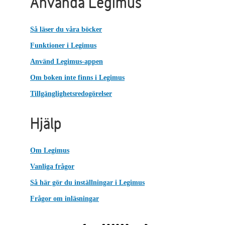
Använda Legimus
Så läser du våra böcker
Funktioner i Legimus
Använd Legimus-appen
Om boken inte finns i Legimus
Tillgänglighetsredogörelser
Hjälp
Om Legimus
Vanliga frågor
Så här gör du inställningar i Legimus
Frågor om inläsningar