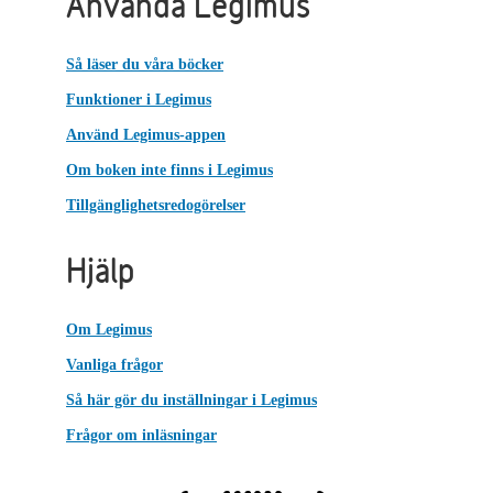
Använda Legimus
Så läser du våra böcker
Funktioner i Legimus
Använd Legimus-appen
Om boken inte finns i Legimus
Tillgänglighetsredogörelser
Hjälp
Om Legimus
Vanliga frågor
Så här gör du inställningar i Legimus
Frågor om inläsningar