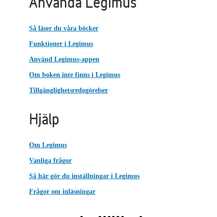
Använda Legimus
Så läser du våra böcker
Funktioner i Legimus
Använd Legimus-appen
Om boken inte finns i Legimus
Tillgänglighetsredogörelser
Hjälp
Om Legimus
Vanliga frågor
Så här gör du inställningar i Legimus
Frågor om inläsningar