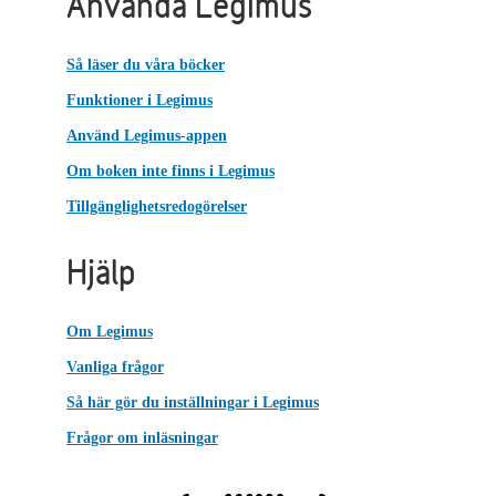
Använda Legimus
Så läser du våra böcker
Funktioner i Legimus
Använd Legimus-appen
Om boken inte finns i Legimus
Tillgänglighetsredogörelser
Hjälp
Om Legimus
Vanliga frågor
Så här gör du inställningar i Legimus
Frågor om inläsningar