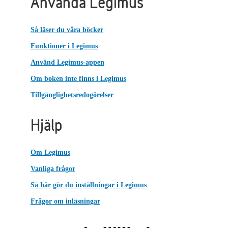
Använda Legimus
Så läser du våra böcker
Funktioner i Legimus
Använd Legimus-appen
Om boken inte finns i Legimus
Tillgänglighetsredogörelser
Hjälp
Om Legimus
Vanliga frågor
Så här gör du inställningar i Legimus
Frågor om inläsningar