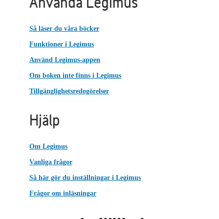
Använda Legimus
Så läser du våra böcker
Funktioner i Legimus
Använd Legimus-appen
Om boken inte finns i Legimus
Tillgänglighetsredogörelser
Hjälp
Om Legimus
Vanliga frågor
Så här gör du inställningar i Legimus
Frågor om inläsningar