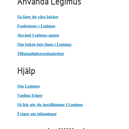
Använda Legimus
Så läser du våra böcker
Funktioner i Legimus
Använd Legimus-appen
Om boken inte finns i Legimus
Tillgänglighetsredogörelser
Hjälp
Om Legimus
Vanliga frågor
Så här gör du inställningar i Legimus
Frågor om inläsningar