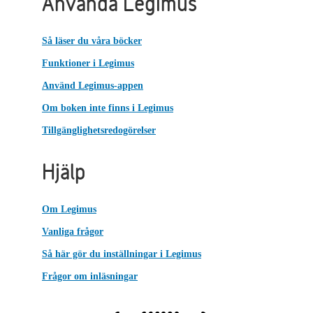
Använda Legimus
Så läser du våra böcker
Funktioner i Legimus
Använd Legimus-appen
Om boken inte finns i Legimus
Tillgänglighetsredogörelser
Hjälp
Om Legimus
Vanliga frågor
Så här gör du inställningar i Legimus
Frågor om inläsningar