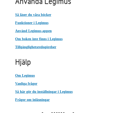
Använda Legimus
Så läser du våra böcker
Funktioner i Legimus
Använd Legimus-appen
Om boken inte finns i Legimus
Tillgänglighetsredogörelser
Hjälp
Om Legimus
Vanliga frågor
Så här gör du inställningar i Legimus
Frågor om inläsningar