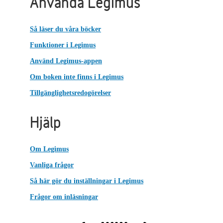
Använda Legimus
Så läser du våra böcker
Funktioner i Legimus
Använd Legimus-appen
Om boken inte finns i Legimus
Tillgänglighetsredogörelser
Hjälp
Om Legimus
Vanliga frågor
Så här gör du inställningar i Legimus
Frågor om inläsningar