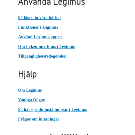
Använda Legimus
Så läser du våra böcker
Funktioner i Legimus
Använd Legimus-appen
Om boken inte finns i Legimus
Tillgänglighetsredogörelser
Hjälp
Om Legimus
Vanliga frågor
Så här gör du inställningar i Legimus
Frågor om inläsningar