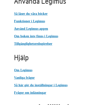
Använda Legimus
Så läser du våra böcker
Funktioner i Legimus
Använd Legimus-appen
Om boken inte finns i Legimus
Tillgänglighetsredogörelser
Hjälp
Om Legimus
Vanliga frågor
Så här gör du inställningar i Legimus
Frågor om inläsningar