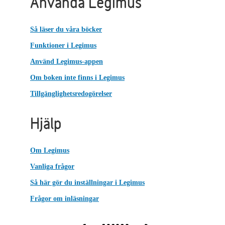
Använda Legimus
Så läser du våra böcker
Funktioner i Legimus
Använd Legimus-appen
Om boken inte finns i Legimus
Tillgänglighetsredogörelser
Hjälp
Om Legimus
Vanliga frågor
Så här gör du inställningar i Legimus
Frågor om inläsningar