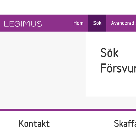
Gå till sökfältet
Gå till huvudinnehåll
Hem
Sök
Avancerad 
Sök
Försvu
Kontakt
Skaff