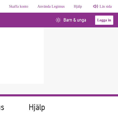
Skaffa konto
Använda Legimus
Hjälp
Läs sida
Barn & unga
Logga in
us
Hjälp