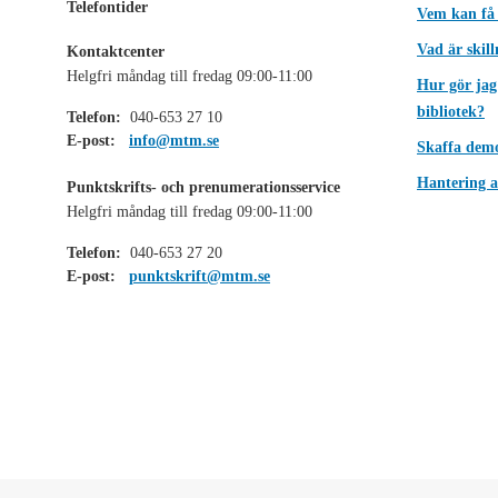
Telefontider
Vem kan få
Vad är skil
Kontaktcenter
Helgfri måndag till fredag 09:00-11:00
Hur gör jag
bibliotek?
Telefon:
040-653 27 10
E-post:
info@mtm.se
Skaffa dem
Hantering a
Punktskrifts- och prenumerationsservice
Helgfri måndag till fredag 09:00-11:00
Telefon:
040-653 27 20
E-post:
punktskrift@mtm.se