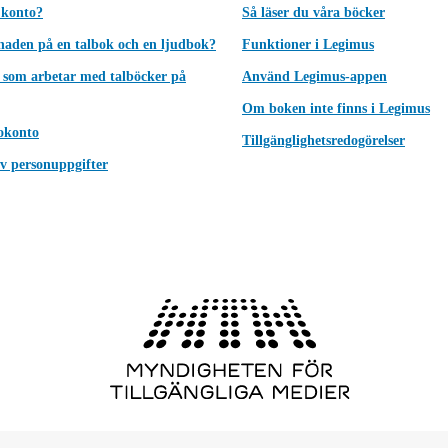
 konto?
Så läser du våra böcker
lnaden på en talbok och en ljudbok?
Funktioner i Legimus
 som arbetar med talböcker på
Använd Legimus-appen
Om boken inte finns i Legimus
okonto
Tillgänglighetsredogörelser
v personuppgifter