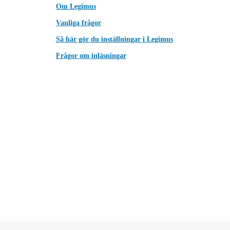
Om Legimus
Vanliga frågor
Så här gör du inställningar i Legimus
Frågor om inläsningar