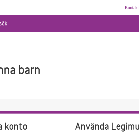
Kontakt
sök
nna barn
a konto
Använda Legim