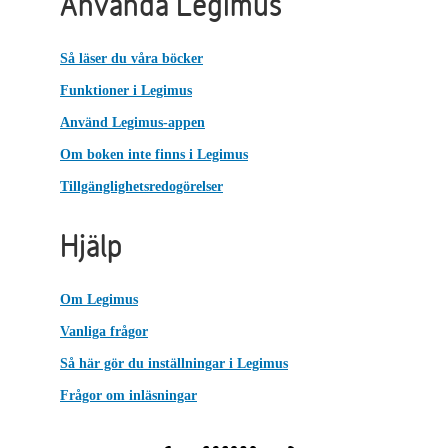
Använda Legimus
Så läser du våra böcker
Funktioner i Legimus
Använd Legimus-appen
Om boken inte finns i Legimus
Tillgänglighetsredogörelser
Hjälp
Om Legimus
Vanliga frågor
Så här gör du inställningar i Legimus
Frågor om inläsningar