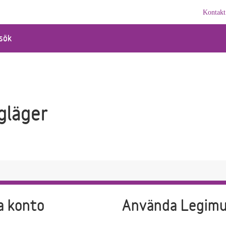
Kontakt
sök
gläger
a konto
Använda Legim