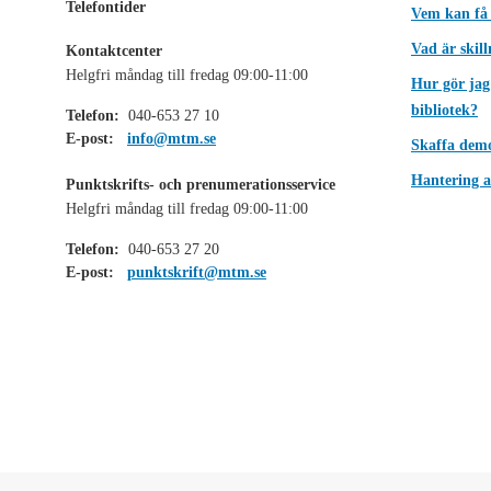
Telefontider
Vem kan få
Vad är skil
Kontaktcenter
Helgfri måndag till fredag 09:00-11:00
Hur gör jag
bibliotek?
Telefon:
040-653 27 10
E-post:
info@mtm.se
Skaffa dem
Hantering a
Punktskrifts- och prenumerationsservice
Helgfri måndag till fredag 09:00-11:00
Telefon:
040-653 27 20
E-post:
punktskrift@mtm.se