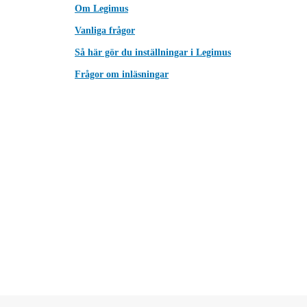
Om Legimus
Vanliga frågor
Så här gör du inställningar i Legimus
Frågor om inläsningar