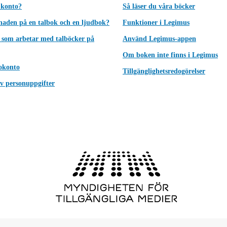
 konto?
Så läser du våra böcker
lnaden på en talbok och en ljudbok?
Funktioner i Legimus
 som arbetar med talböcker på
Använd Legimus-appen
Om boken inte finns i Legimus
okonto
Tillgänglighetsredogörelser
v personuppgifter