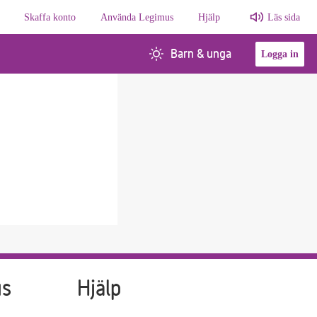
Skaffa konto
Använda Legimus
Hjälp
Läs sida
Barn & unga
Logga in
us
Hjälp