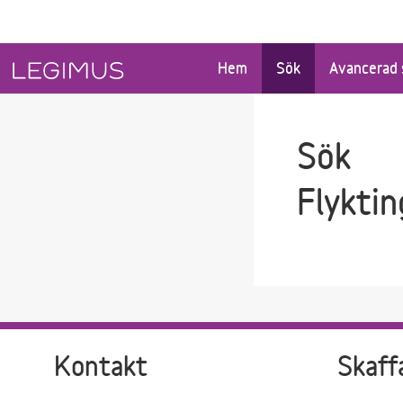
Gå till sökfältet
Gå till huvudinnehåll
Hem
Sök
Avancerad 
Sök
Flyktin
Kontakt
Skaff