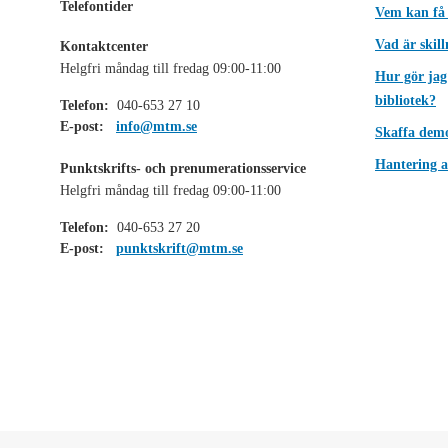
Telefontider
Vem kan få
Vad är skil
Kontaktcenter
Helgfri måndag till fredag 09:00-11:00
Hur gör jag
bibliotek?
Telefon:
040-653 27 10
E-post:
info@mtm.se
Skaffa dem
Hantering a
Punktskrifts- och prenumerationsservice
Helgfri måndag till fredag 09:00-11:00
Telefon:
040-653 27 20
E-post:
punktskrift@mtm.se