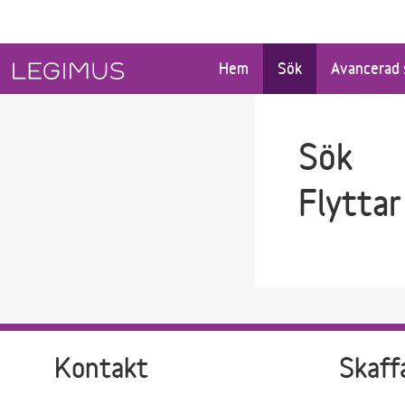
Gå till sökfältet
Gå till huvudinnehåll
Hem
Sök
Avancerad 
Sök
Flyttar
Kontakt
Skaff