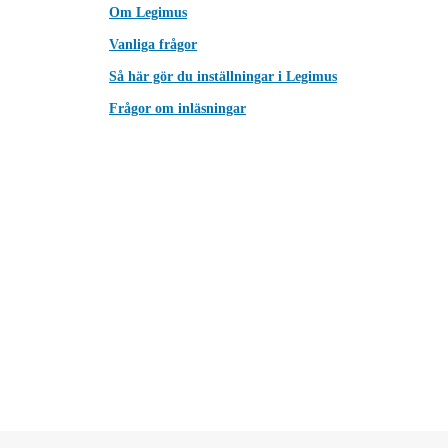
Om Legimus
Vanliga frågor
Så här gör du inställningar i Legimus
Frågor om inläsningar