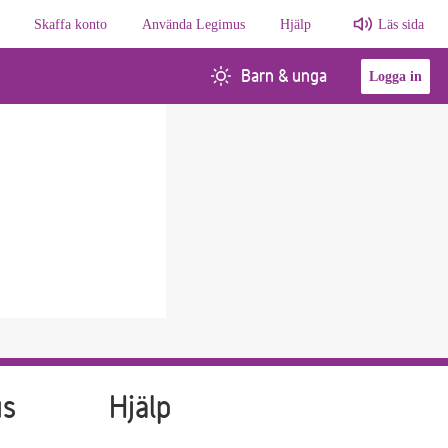
Skaffa konto
Använda Legimus
Hjälp
Läs sida
Barn & unga
Logga in
us
Hjälp