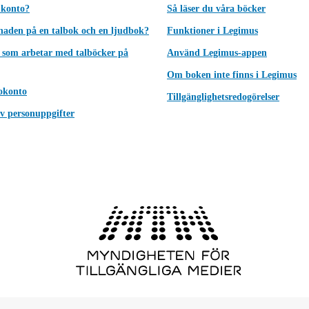
 konto?
Så läser du våra böcker
lnaden på en talbok och en ljudbok?
Funktioner i Legimus
 som arbetar med talböcker på
Använd Legimus-appen
Om boken inte finns i Legimus
okonto
Tillgänglighetsredogörelser
v personuppgifter