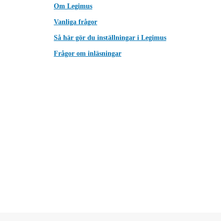
Om Legimus
Vanliga frågor
Så här gör du inställningar i Legimus
Frågor om inläsningar