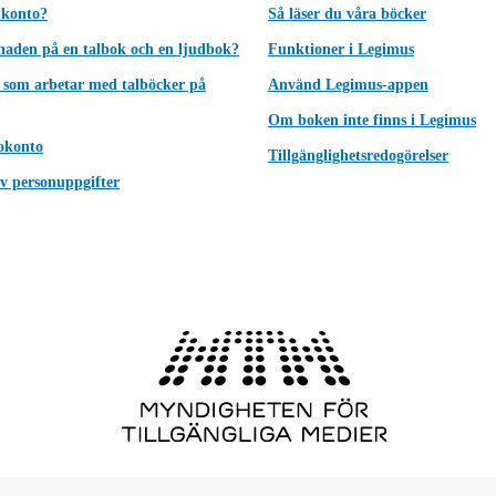
 konto?
Så läser du våra böcker
lnaden på en talbok och en ljudbok?
Funktioner i Legimus
 som arbetar med talböcker på
Använd Legimus-appen
Om boken inte finns i Legimus
okonto
Tillgänglighetsredogörelser
v personuppgifter