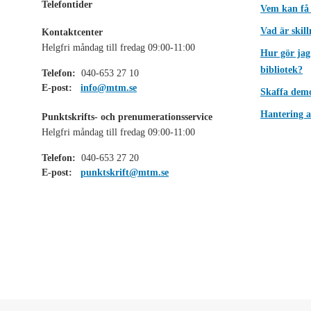
Telefontider
Vem kan få
Vad är skil
Kontaktcenter
Helgfri måndag till fredag 09:00-11:00
Hur gör jag
bibliotek?
Telefon:
040-653 27 10
E-post:
info@mtm.se
Skaffa dem
Hantering a
Punktskrifts- och prenumerationsservice
Helgfri måndag till fredag 09:00-11:00
Telefon:
040-653 27 20
E-post:
punktskrift@mtm.se