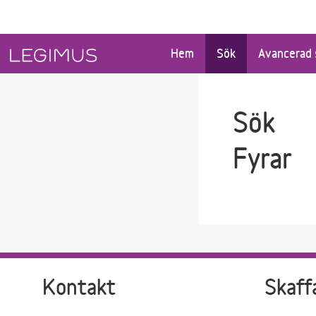
Gå till sökfältet
Gå till huvudinnehåll
Hem
Sök
Avancerad 
Sök
Fyrar
Kontakt
Skaff