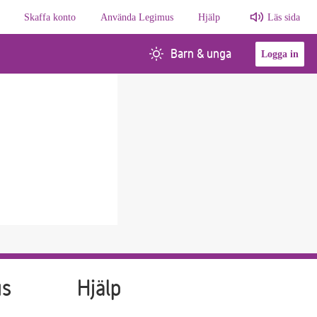
Skaffa konto
Använda Legimus
Hjälp
Läs sida
Barn & unga
Logga in
us
Hjälp