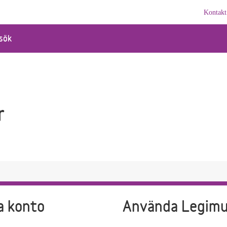
Kontakt
sök
r
a konto
Använda Legim