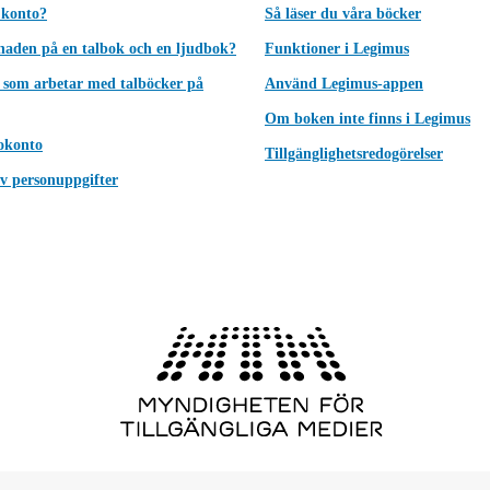
 konto?
Så läser du våra böcker
lnaden på en talbok och en ljudbok?
Funktioner i Legimus
 som arbetar med talböcker på
Använd Legimus-appen
Om boken inte finns i Legimus
okonto
Tillgänglighetsredogörelser
v personuppgifter