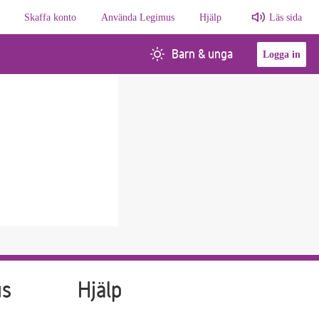
Skaffa konto
Använda Legimus
Hjälp
Läs sida
Barn & unga
Logga in
us
Hjälp