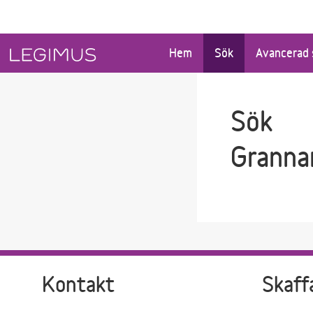
Gå till sökfältet
Gå till huvudinnehåll
Hem
Sök
Avancerad 
Sök
Granna
Kontakt
Skaff