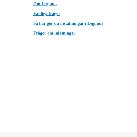
Om Legimus
Vanliga frågor
Så här gör du inställningar i Legimus
Frågor om inläsningar