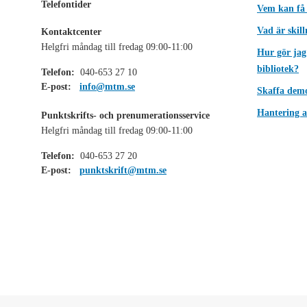
Telefontider
Vem kan få
Vad är skil
Kontaktcenter
Helgfri måndag till fredag 09:00-11:00
Hur gör jag
bibliotek?
Telefon:
040-653 27 10
E-post:
info@mtm.se
Skaffa dem
Hantering a
Punktskrifts- och prenumerationsservice
Helgfri måndag till fredag 09:00-11:00
Telefon:
040-653 27 20
E-post:
punktskrift@mtm.se