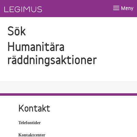
Gå till sökfältet
Gå till huvudinnehåll
Meny
Sök
Humanitära
räddningsaktioner
Kontakt
Telefontider
Kontaktcenter