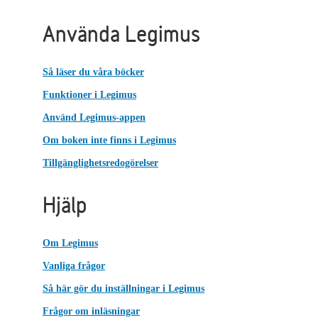
Använda Legimus
Så läser du våra böcker
Funktioner i Legimus
Använd Legimus-appen
Om boken inte finns i Legimus
Tillgänglighetsredogörelser
Hjälp
Om Legimus
Vanliga frågor
Så här gör du inställningar i Legimus
Frågor om inläsningar