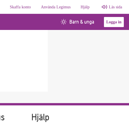
Skaffa konto
Använda Legimus
Hjälp
Läs sida
Barn & unga
Logga in
us
Hjälp