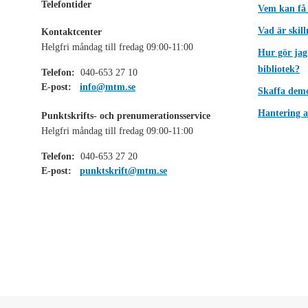
Telefontider
Vem kan få
Vad är skil
Kontaktcenter
Helgfri måndag till fredag 09:00-11:00
Hur gör jag
bibliotek?
Telefon:
040-653 27 10
E-post:
info@mtm.se
Skaffa dem
Hantering a
Punktskrifts- och prenumerationsservice
Helgfri måndag till fredag 09:00-11:00
Telefon:
040-653 27 20
E-post:
punktskrift@mtm.se