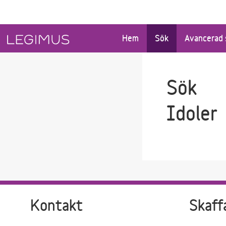
Gå till sökfältet
Gå till huvudinnehåll
Hem
Sök
Avancerad 
Sök
Idoler
Kontakt
Skaff