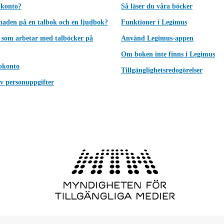
 konto?
Så läser du våra böcker
lnaden på en talbok och en ljudbok?
Funktioner i Legimus
 som arbetar med talböcker på
Använd Legimus-appen
Om boken inte finns i Legimus
okonto
Tillgänglighetsredogörelser
v personuppgifter