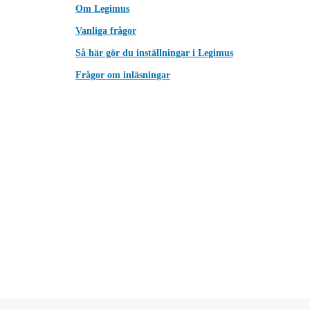
Om Legimus
Vanliga frågor
Så här gör du inställningar i Legimus
Frågor om inläsningar