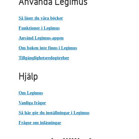
Använda Legimus
Så läser du våra böcker
Funktioner i Legimus
Använd Legimus-appen
Om boken inte finns i Legimus
Tillgänglighetsredogörelser
Hjälp
Om Legimus
Vanliga frågor
Så här gör du inställningar i Legimus
Frågor om inläsningar