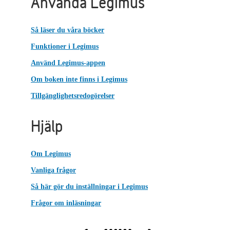
Använda Legimus
Så läser du våra böcker
Funktioner i Legimus
Använd Legimus-appen
Om boken inte finns i Legimus
Tillgänglighetsredogörelser
Hjälp
Om Legimus
Vanliga frågor
Så här gör du inställningar i Legimus
Frågor om inläsningar